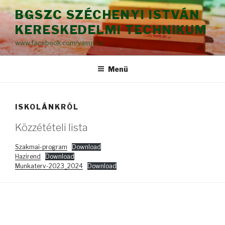
Tartalomhoz
BGSZC SZÉCHENYI ISTVÁN
KERESKEDELMI TECHNIKUM
www.facebook.com/vasutca/
Menü
ISKOLÁNKRÓL
Közzétételi lista
Szakmai-program
Download
Hazirend
Download
Munkaterv-2023_2024
Download