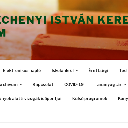
ÉCHENYI ISTVÁN KER
M
Elektronikus napló
Iskolánkról
Érettségi
Tec
Archívum
Kapcsolat
COVID-19
Tananyagtár
nyok alatti vizsgák időpontjai
Külső programok
Köny