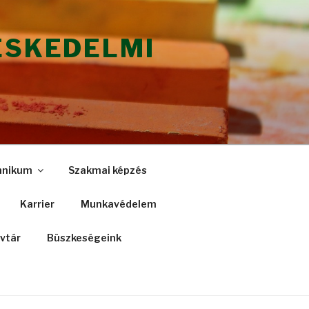
ESKEDELMI
hnikum
Szakmai képzés
Karrier
Munkavédelem
vtár
Büszkeségeink