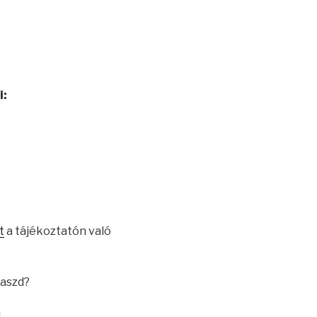
i:
t
a tájékoztatón való
laszd?
!