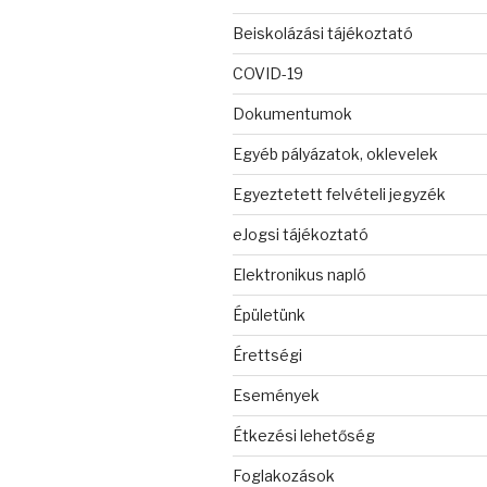
Beiskolázási tájékoztató
COVID-19
Dokumentumok
Egyéb pályázatok, oklevelek
Egyeztetett felvételi jegyzék
eJogsi tájékoztató
Elektronikus napló
Épületünk
Érettségi
Események
Étkezési lehetőség
Foglakozások