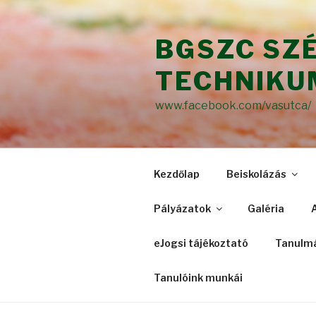
Tartalomhoz
BGSZC SZ
TECHNIKU
www.facebook.com/vasutca/
Kezdőlap
Beiskolázás
Pályázatok
Galéria
eJogsi tájékoztató
Tanulmá
Tanulóink munkái