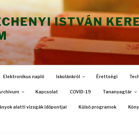
ÉCHENYI ISTVÁN KER
M
Elektronikus napló
Iskolánkról
Érettségi
Tec
Archívum
Kapcsolat
COVID-19
Tananyagtár
nyok alatti vizsgák időpontjai
Külső programok
Köny