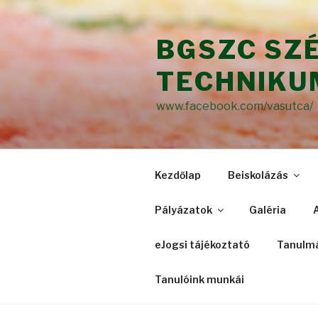
Tartalomhoz
BGSZC SZ
TECHNIKU
www.facebook.com/vasutca/
Kezdőlap
Beiskolázás
Pályázatok
Galéria
eJogsi tájékoztató
Tanulmá
Tanulóink munkái