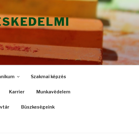
ESKEDELMI
hnikum
Szakmai képzés
Karrier
Munkavédelem
vtár
Büszkeségeink