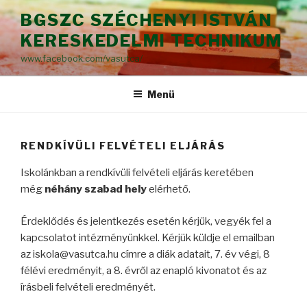
Tartalomhoz
BGSZC SZÉCHENYI ISTVÁN
KERESKEDELMI TECHNIKUM
www.facebook.com/vasutca/
Menü
RENDKÍVÜLI FELVÉTELI ELJÁRÁS
Iskolánkban a rendkívüli felvételi eljárás keretében
még
néhány szabad hely
elérhető.
Érdeklődés és jelentkezés esetén kérjük, vegyék fel a
kapcsolatot intézményünkkel. Kérjük küldje el emailban
az iskola@vasutca.hu címre a diák adatait, 7. év végi, 8
félévi eredményit, a 8. évről az enapló kivonatot és az
írásbeli felvételi eredményét.