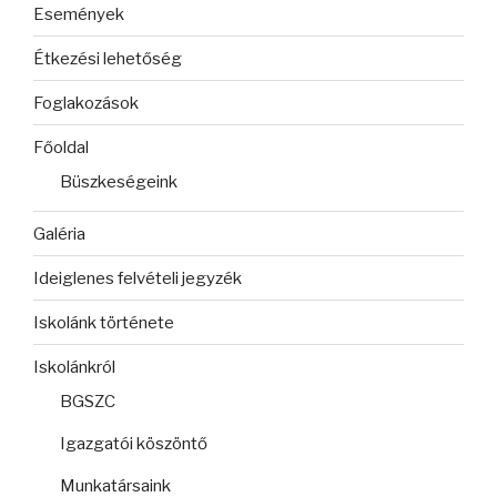
Események
Étkezési lehetőség
Foglakozások
Főoldal
Büszkeségeink
Galéria
Ideiglenes felvételi jegyzék
Iskolánk története
Iskolánkról
BGSZC
Igazgatói köszöntő
Munkatársaink