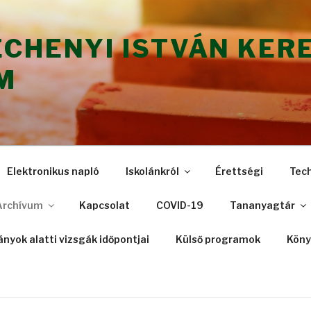
ÉCHENYI ISTVÁN KER
M
Elektronikus napló
Iskolánkról
Érettségi
Tec
Archívum
Kapcsolat
COVID-19
Tananyagtár
nyok alatti vizsgák időpontjai
Külső programok
Köny