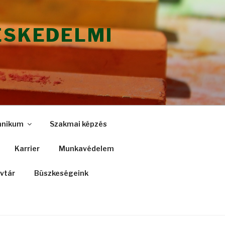
ESKEDELMI
hnikum
Szakmai képzés
Karrier
Munkavédelem
vtár
Büszkeségeink