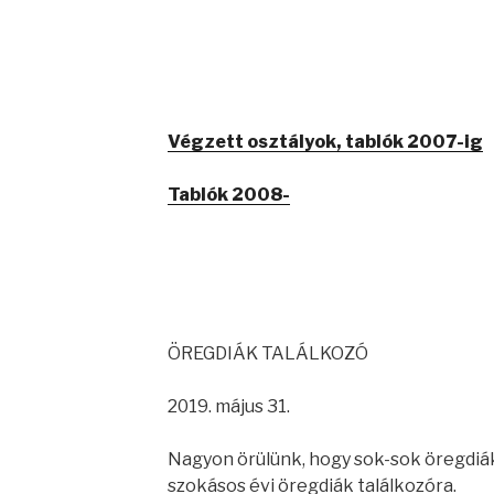
Végzett osztályok, tablók 2007-ig
Tablók 2008-
ÖREGDIÁK TALÁLKOZÓ
2019. május 31.
Nagyon örülünk, hogy sok-sok öregdiák
szokásos évi öregdiák találkozóra.