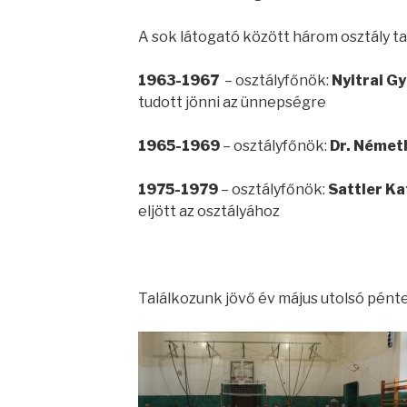
A sok látogató között három osztály ta
1963-1967
– osztályfőnök:
Nyitrai G
tudott jönni az ünnepségre
1965-1969
– osztályfőnök:
Dr. Német
1975-1979
– osztályfőnök:
Sattler
Ka
eljött az osztályához
Találkozunk jövő év május utolsó pént