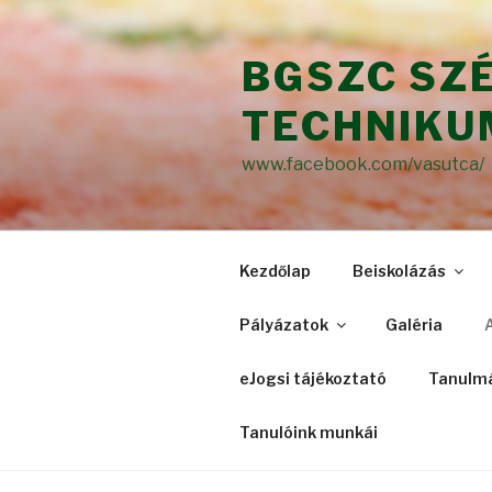
Tartalomhoz
BGSZC SZ
TECHNIKU
www.facebook.com/vasutca/
Kezdőlap
Beiskolázás
Pályázatok
Galéria
eJogsi tájékoztató
Tanulmá
Tanulóink munkái