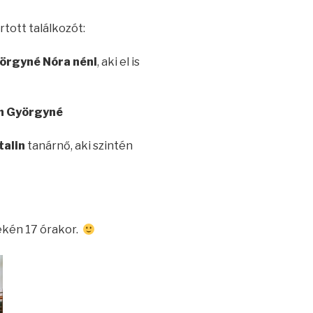
rtott találkozót:
yörgyné Nóra néni
, aki el is
h Györgyné
talin
tanárnő, aki szintén
ekén 17 órakor.