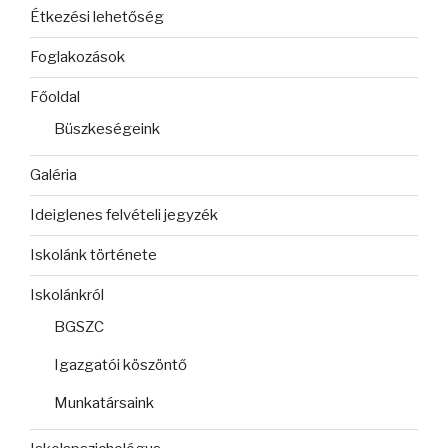
Étkezési lehetőség
Foglakozások
Főoldal
Büszkeségeink
Galéria
Ideiglenes felvételi jegyzék
Iskolánk története
Iskolánkról
BGSZC
Igazgatói köszöntő
Munkatársaink