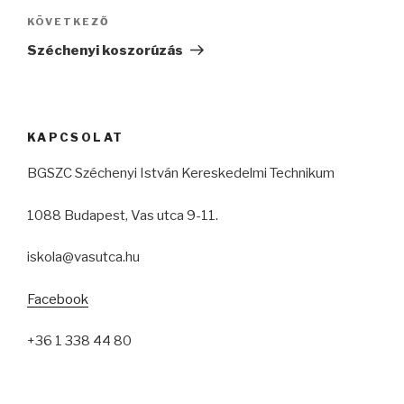
Következő
KÖVETKEZŐ
bejegyzés
Széchenyi koszorúzás
KAPCSOLAT
BGSZC Széchenyi István Kereskedelmi Technikum
1088 Budapest, Vas utca 9-11.
iskola@vasutca.hu
Facebook
+36 1 338 44 80