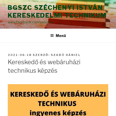
Tartalomhoz
BGSZC SZÉCHENYI ISTVÁN
KERESKEDELMI TECHNIKUM
www.facebook.com/vasutca/
Menü
BEKÜLDVE:
2021-06-18
SZERZŐ:
SZABÓ DÁNIEL
Kereskedő és webáruházi
technikus képzés