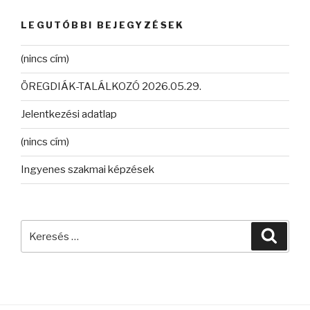
LEGUTÓBBI BEJEGYZÉSEK
(nincs cím)
ÖREGDIÁK-TALÁLKOZÓ 2026.05.29.
Jelentkezési adatlap
(nincs cím)
Ingyenes szakmai képzések
Keresés
Keres
a
következő
kifejezésre: