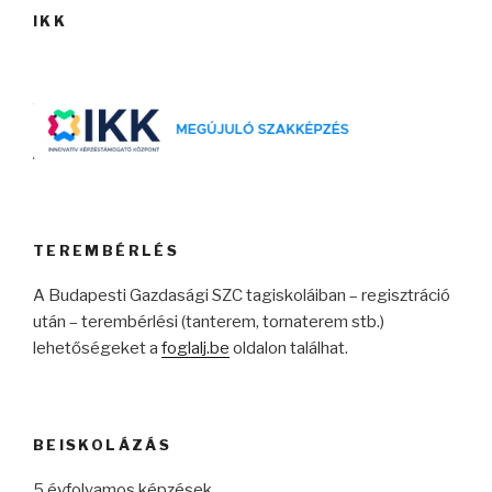
IKK
TEREMBÉRLÉS
A Budapesti Gazdasági SZC tagiskoláiban – regisztráció
után – terembérlési (tanterem, tornaterem stb.)
lehetőségeket a
foglalj.be
oldalon találhat.
BEISKOLÁZÁS
5 évfolyamos képzések